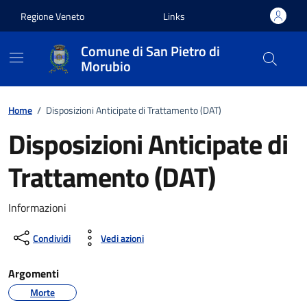
Vai ai contenuti
Vai al footer
Regione Veneto
Links
Comune di San Pietro di
Morubio
Home
/
Disposizioni Anticipate di Trattamento (DAT)
Disposizioni Anticipate di
Trattamento (DAT)
Informazioni
Condividi
Vedi azioni
Argomenti
Morte