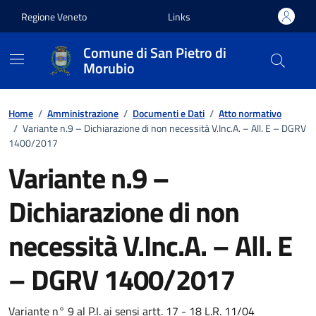
Vai ai contenuti
Vai al footer
Regione Veneto
Links
Comune di San Pietro di
Morubio
Home
/
Amministrazione
/
Documenti e Dati
/
Atto normativo
/
Variante n.9 – Dichiarazione di non necessità V.Inc.A. – All. E – DGRV
1400/2017
Variante n.9 –
Dichiarazione di non
necessità V.Inc.A. – All. E
– DGRV 1400/2017
Variante n° 9 al P.I. ai sensi artt. 17 - 18 L.R. 11/04