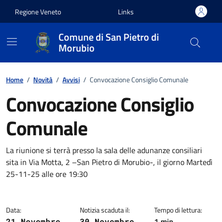
Vai ai contenuti
Vai al footer
Regione Veneto
Links
Comune di San Pietro di
Morubio
Home
/
Novità
/
Avvisi
/
Convocazione Consiglio Comunale
Convocazione Consiglio
Comunale
Dettagli della notizia
La riunione si terrà presso la sala delle adunanze consiliari
sita in Via Motta, 2 –San Pietro di Morubio-, il giorno Martedì
25-11-25 alle ore 19:30
Data:
Notizia scaduta il:
Tempo di lettura:
1 min
21 Novembre
30 Novembre