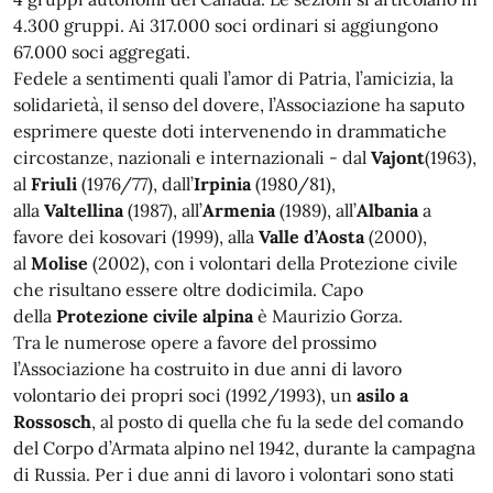
4.300 gruppi. Ai 317.000 soci ordinari si aggiungono
67.000 soci aggregati.
Fedele a sentimenti quali l’amor di Patria, l’amicizia, la
solidarietà, il senso del dovere, l’Associazione ha saputo
esprimere queste doti intervenendo in drammatiche
circostanze, nazionali e internazionali - dal
Vajont
(1963),
al
Friuli
(1976/77), dall’
Irpinia
(1980/81),
alla
Valtellina
(1987), all’
Armenia
(1989), all’
Albania
a
favore dei kosovari (1999), alla
Valle d’Aosta
(2000),
al
Molise
(2002), con i volontari della Protezione civile
che risultano essere oltre dodicimila. Capo
della
Protezione civile alpina
è Maurizio Gorza.
Tra le numerose opere a favore del prossimo
l’Associazione ha costruito in due anni di lavoro
volontario dei propri soci (1992/1993), un
asilo a
Rossosch
, al posto di quella che fu la sede del comando
del Corpo d’Armata alpino nel 1942, durante la campagna
di Russia. Per i due anni di lavoro i volontari sono stati