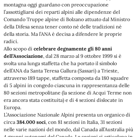
montagna oggi guardano con preoccupazione
l’assottigliarsi dei reparti alpini alle dipendenze del
Comando Truppe alpine di Bolzano attuato dal Ministro
della Difesa senza tener conto nè delle tradizioni nè
della storia. Ma l’ANA è decisa a difendere le proprie
radici.
Allo scopo di
celebrare degnamente gli 80 anni
dell’Associazione
, dal 28 marzo al 9 ottobre 1999 si è
svolta una lunga staffetta che ha portato il simbolo
dell’ANA da Santa Teresa Gallura (Sassari) a Trieste,
attraverso 189 tappe, staffetta composta da 180 squadre
di 5 alpini in congedo ciascuna in rappresentanza delle
80 sezioni metropolitane (la sezione di Acqui Terme non
era ancora stata costituita) e di 4 sezioni dislocate in
Europa.
L’Associazione Nazionale Alpini presenta un organico di
circa
384.000 soci
, con 81 sezioni in Italia, 31 sezioni
nelle varie nazioni del mondo, dal Canada all’Australia più
4 gruppi autonomi del Canada. Le sezioni si articolano in