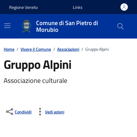
Vai ai contenuti
Vai al footer
Regione Veneto
Links
Comune di San Pietro di
Morubio
Home
/
Vivere il Comune
/
Associazioni
/
Gruppo Alpini
Gruppo Alpini
Associazione culturale
Condividi
Vedi azioni